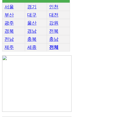
서울
경기
인천
부산
대구
대전
광주
울산
강원
경북
경남
전북
전남
충북
충남
제주
세종
전체