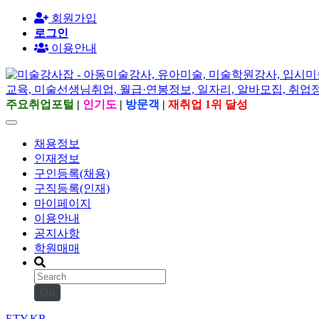
회원가입
로그인
이용안내
주요취업포털
|
인기도
|
방문객
|
재취업 1위 달성
채용정보
인재정보
구인등록(채용)
구직등록(인재)
마이페이지
이용안내
공지사항
학원매매
Go
ETY.KR