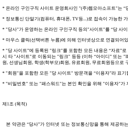
* 온라인 구인구직 사이트 운영회사인 "(주)웹모아소프트"는 “
* 정보통신 단말기(컴퓨터, 휴대폰, TV등...)로 접속이 가
* "당사"가 운영하는 온라인 구인구직 등의"사이트"를 “당 사이
* 마우스 클릭(선택버튼 누름)에 의해 인터넷상으로 연결되어있
* "당 사이트”에 등록된 "링크"를 포함한 모든 내용은 “자료”로
시 타 "사이트"로 이동되는 "링크" 등등 (이하 “아이디” 또는 
원, 선생님회원, 학생(학부모)회원, 유료회원, 무료회원등으로 
* "회원"을 포함한 모든 "당 사이트" 방문객을 “이용자”라 표기
* "비밀번호" 또는 "패스워드"는 본인 확인을 위해 "이용자"
제1조 (목적)
본 약관은 “당사”가 인터넷 또는 정보통신망을 통해 제공하는 “당