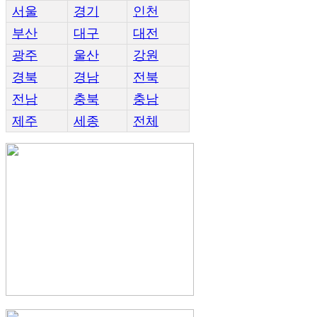
서울
경기
인천
부산
대구
대전
광주
울산
강원
경북
경남
전북
전남
충북
충남
제주
세종
전체