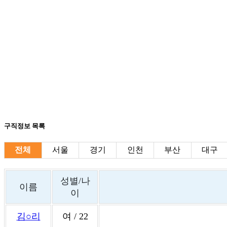
구직정보 목록
전체
서울
경기
인천
부산
대구
성별/나
이름
이
김○리
여 / 22