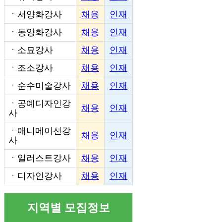
ㆍ
서양화강사
채용
인재
ㆍ
동양화강사
채용
인재
ㆍ
소묘강사
채용
인재
ㆍ
조소강사
채용
인재
ㆍ
순수미술강사
채용
인재
ㆍ
공예디자인강
채용
인재
사
ㆍ
애니메이션강
채용
인재
사
ㆍ
일러스트강사
채용
인재
ㆍ
디자인강사
채용
인재
지역별 모집정보