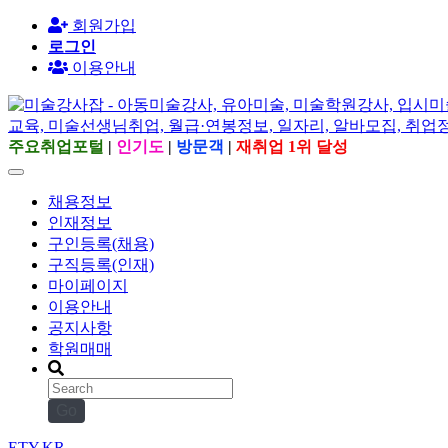
회원가입
로그인
이용안내
주요취업포털
|
인기도
|
방문객
|
재취업 1위 달성
채용정보
인재정보
구인등록(채용)
구직등록(인재)
마이페이지
이용안내
공지사항
학원매매
Go
ETY.KR