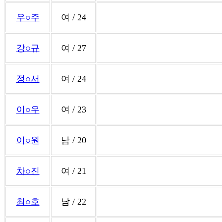
우○주
여 / 24
강○규
여 / 27
정○서
여 / 24
이○우
여 / 23
이○원
남 / 20
차○진
여 / 21
최○호
남 / 22