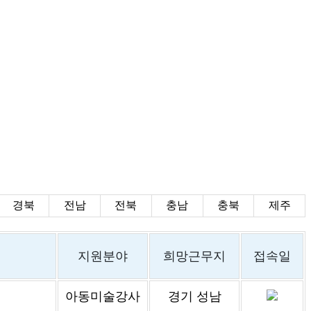
경북
전남
전북
충남
충북
제주
지원분야
희망근무지
접속일
아동미술강사
경기 성남