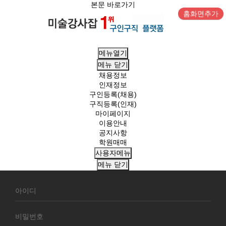
본문 바로가기
홈화면추가
메뉴열기
메뉴
닫기
채용정보
인재정보
구인등록(채용)
구직등록(인재)
마이페이지
이용안내
공지사항
학원매매
사용자메뉴
메뉴
닫기
회
원
로
그
인