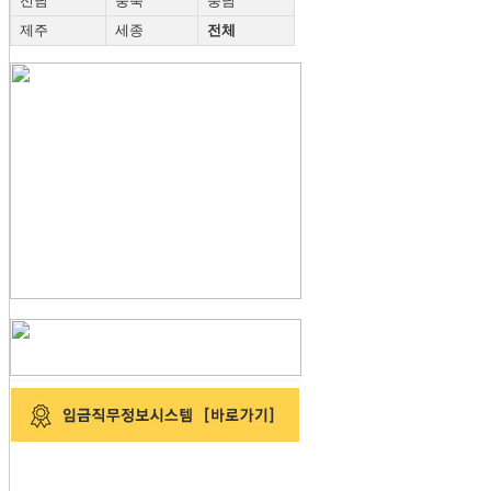
전남
충북
충남
제주
세종
전체