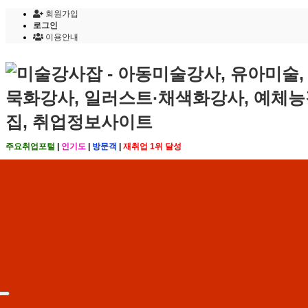
회원가입
로그인
이용안내
주요취업포털
|
인기도
|
방문객
|
재취업 1위 달성