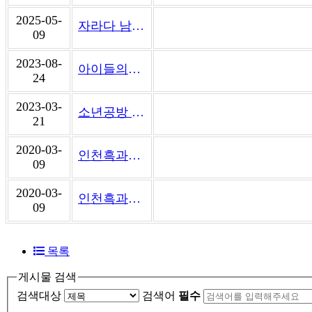
2025-05-
자라다 남아미술학원 김포운양원
09
2023-08-
아이들의작업실 창원대방미술학원
24
2023-03-
소년공방 미술학원
21
2020-03-
인천흑과백미술학원
09
2020-03-
인천흑과백미술학원
09
목록
게시물 검색
검색대상
검색어
필수