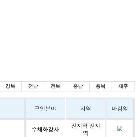
경북
전남
전북
충남
충북
제주
구인분야
지역
마감일
전지역 전지
수채화강사
역