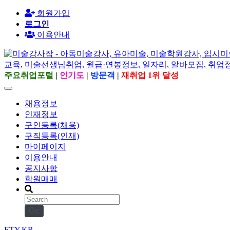
회원가입
로그인
이용안내
주요취업포털
|
인기도
|
방문객
|
재취업 1위 달성
채용정보
인재정보
구인등록(채용)
구직등록(인재)
마이페이지
이용안내
공지사항
학원매매
Go
ETY.KR