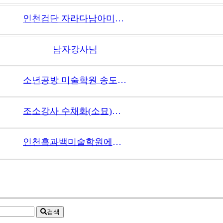
인천검단 자라다남아미술학원 미술교사 채용
남자강사님
소년공방 미술학원 송도 선생님 모십니다~
조소강사 수채화(소묘)강사 구합니다.(대입, 예고입시)
인천흑과백미술학원에서 조소강사,수채화소묘 강사합니다.
검색