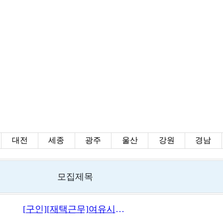
대전
세종
광주
울산
강원
경남
모집제목
[구인][재택근무]여유시간으로 틈틈히 돈 벌어보실분 모집합니다