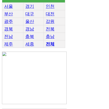
서울
경기
인천
부산
대구
대전
광주
울산
강원
경북
경남
전북
전남
충북
충남
제주
세종
전체