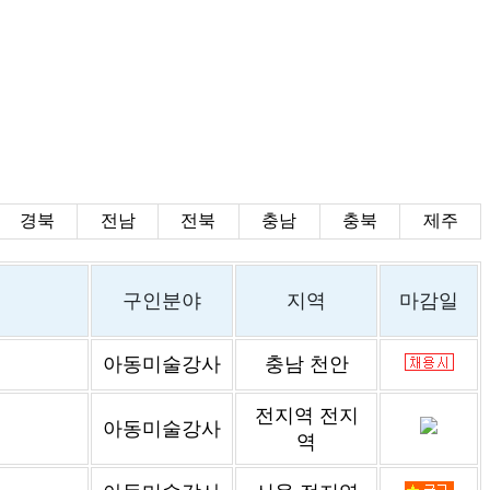
경북
전남
전북
충남
충북
제주
구인분야
지역
마감일
아동미술강사
충남 천안
전지역 전지
아동미술강사
역