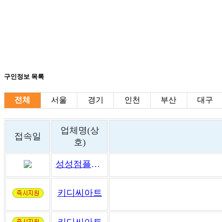
구인정보 목록
전체
서울
경기
인천
부산
대구
업체명(상
접속일
호)
성성점플래뮤미술학원
키디씨아트
키디씨아트