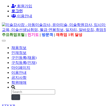
회원가입
로그인
이용안내
주요취업포털
|
인기도
|
방문객
|
재취업 1위 달성
채용정보
인재정보
구인등록(채용)
구직등록(인재)
마이페이지
이용안내
공지사항
학원매매
Go
ETY.KR