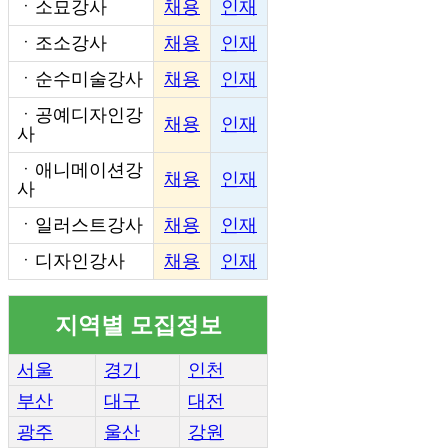
ㆍ
소묘강사
채용
인재
ㆍ
조소강사
채용
인재
ㆍ
순수미술강사
채용
인재
ㆍ
공예디자인강
채용
인재
사
ㆍ
애니메이션강
채용
인재
사
ㆍ
일러스트강사
채용
인재
ㆍ
디자인강사
채용
인재
지역별 모집정보
서울
경기
인천
부산
대구
대전
광주
울산
강원