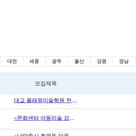
대전
세종
광주
울산
강원
경남
모집제목
대교 플래뮤미술학원 천안 성성점 전임강사 모집
<문화센터 아동미술 강사 구인 / 시급 2만원 이상>
<남양주시 호평동 아동미술 / 시급 2만원 이상>