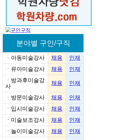
분야별 구인/구직
ㆍ
아동미술강사
채용
인재
ㆍ
유아미술강사
채용
인재
ㆍ
방과후미술강
채용
인재
사
ㆍ
방문미술강사
채용
인재
ㆍ
입시미술강사
채용
인재
ㆍ
미술보조강사
채용
인재
ㆍ
놀이미술강사
채용
인재