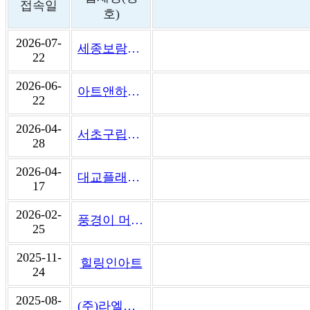
접속일
호)
2026-07-
세종보람원자라다남아미술학원
22
2026-06-
아트앤하트의정부녹양미술학원
22
2026-04-
서초구립한우리정보문화센터
28
2026-04-
대교플래뮤미술학원 원주기업도시점
17
2026-02-
풍경이 머무는 자리 미술학원
25
2025-11-
힐링인아트
24
2025-08-
(주)라엘뮤직앤아트