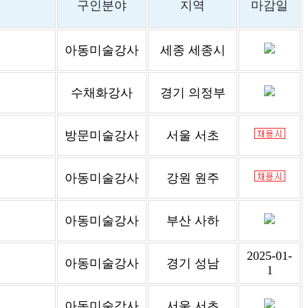
구인분야
지역
마감일
아동미술강사
세종 세종시
수채화강사
경기 의정부
방문미술강사
서울 서초
아동미술강사
강원 원주
아동미술강사
부산 사하
2025-01-
아동미술강사
경기 성남
1
아동미술강사
서울 서초