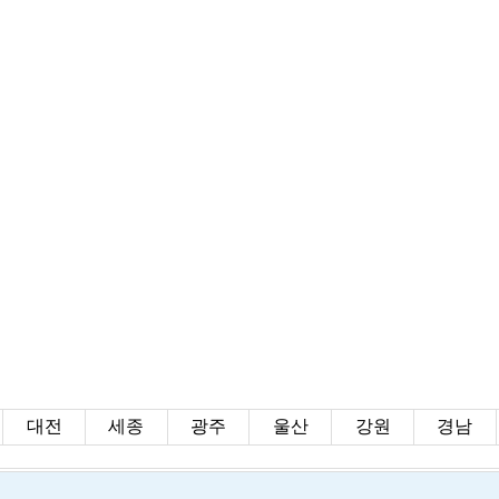
대전
세종
광주
울산
강원
경남