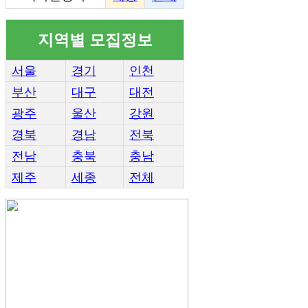
지역별 모집정보
서울
경기
인천
부산
대구
대전
광주
울산
강원
경북
경남
전북
전남
충북
충남
제주
세종
전체