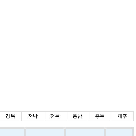
경북
전남
전북
충남
충북
제주