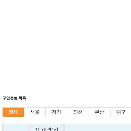
구인정보 목록
전체
서울
경기
인천
부산
대구
업체명(상