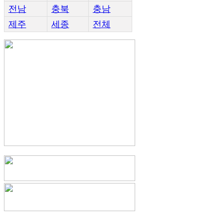
전남
충북
충남
제주
세종
전체