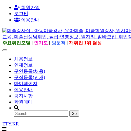
회원가입
로그인
이용안내
주요취업포털
|
인기도
|
방문객
|
재취업 1위 달성
채용정보
인재정보
구인등록(채용)
구직등록(인재)
마이페이지
이용안내
공지사항
학원매매
Go
ETY.KR