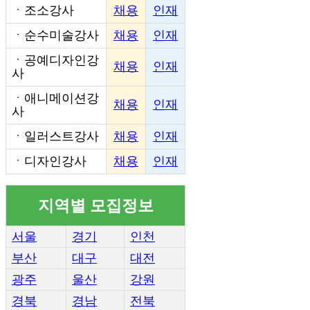
ㆍ
조소강사
채용
인재
ㆍ
순수미술강사
채용
인재
ㆍ
공예디자인강
채용
인재
사
ㆍ
애니메이션강
채용
인재
사
ㆍ
일러스트강사
채용
인재
ㆍ
디자인강사
채용
인재
지역별 모집정보
서울
경기
인천
부산
대구
대전
광주
울산
강원
경북
경남
전북