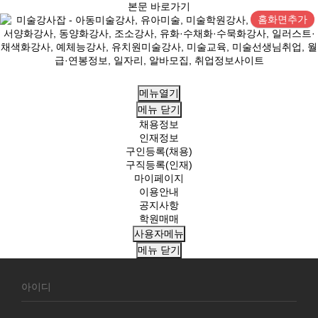
본문 바로가기
홈화면추가
메뉴열기
메뉴
닫기
채용정보
인재정보
구인등록(채용)
구직등록(인재)
마이페이지
이용안내
공지사항
학원매매
사용자메뉴
메뉴
닫기
회
원
로