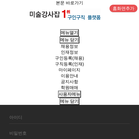
본문 바로가기
홈화면추가
메뉴열기
메뉴
닫기
채용정보
인재정보
구인등록(채용)
구직등록(인재)
마이페이지
이용안내
공지사항
학원매매
사용자메뉴
메뉴
닫기
회
원
로
그
인