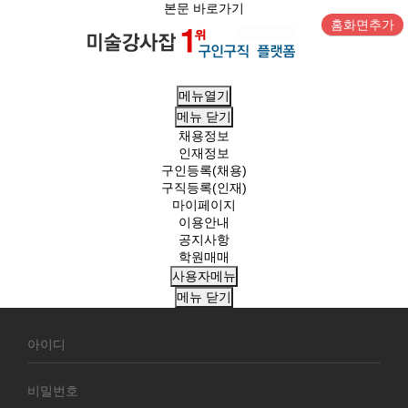
본문 바로가기
홈화면추가
메뉴열기
메뉴
닫기
채용정보
인재정보
구인등록(채용)
구직등록(인재)
마이페이지
이용안내
공지사항
학원매매
사용자메뉴
메뉴
닫기
회
원
로
그
인