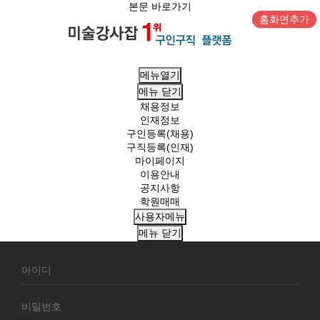
본문 바로가기
홈화면추가
메뉴열기
메뉴
닫기
채용정보
인재정보
구인등록(채용)
구직등록(인재)
마이페이지
이용안내
공지사항
학원매매
사용자메뉴
메뉴
닫기
회
원
로
그
인