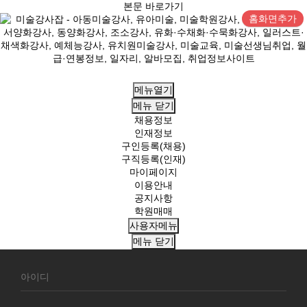
본문 바로가기
홈화면추가
메뉴열기
메뉴
닫기
채용정보
인재정보
구인등록(채용)
구직등록(인재)
마이페이지
이용안내
공지사항
학원매매
사용자메뉴
메뉴
닫기
회
원
로